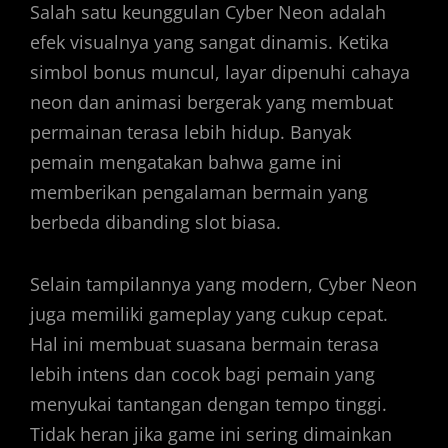
Salah satu keunggulan Cyber Neon adalah
efek visualnya yang sangat dinamis. Ketika
simbol bonus muncul, layar dipenuhi cahaya
neon dan animasi bergerak yang membuat
permainan terasa lebih hidup. Banyak
pemain mengatakan bahwa game ini
memberikan pengalaman bermain yang
berbeda dibanding slot biasa.
Selain tampilannya yang modern, Cyber Neon
juga memiliki gameplay yang cukup cepat.
Hal ini membuat suasana bermain terasa
lebih intens dan cocok bagi pemain yang
menyukai tantangan dengan tempo tinggi.
Tidak heran jika game ini sering dimainkan