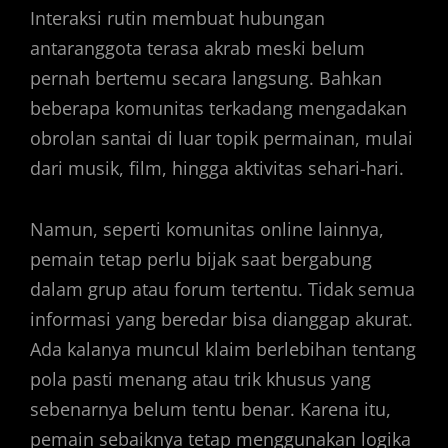
Interaksi rutin membuat hubungan
antaranggota terasa akrab meski belum
pernah bertemu secara langsung. Bahkan
beberapa komunitas terkadang mengadakan
obrolan santai di luar topik permainan, mulai
dari musik, film, hingga aktivitas sehari-hari.
Namun, seperti komunitas online lainnya,
pemain tetap perlu bijak saat bergabung
dalam grup atau forum tertentu. Tidak semua
informasi yang beredar bisa dianggap akurat.
Ada kalanya muncul klaim berlebihan tentang
pola pasti menang atau trik khusus yang
sebenarnya belum tentu benar. Karena itu,
pemain sebaiknya tetap menggunakan logika