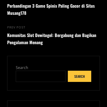
navigation
Perbandingan 3 Game Spinix Paling Gacor di Situs
Post
Musang178
PREV POST
Previous
Komunitas Slot Dewitogel: Bergabung dan Bagikan
Post
Pengalaman Menang
Search
SEARCH