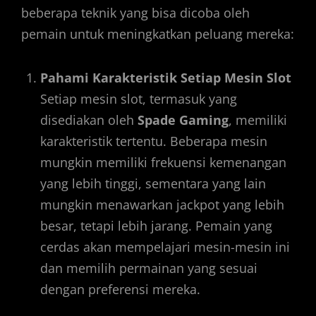
beberapa teknik yang bisa dicoba oleh
pemain untuk meningkatkan peluang mereka:
Pahami Karakteristik Setiap Mesin Slot
Setiap mesin slot, termasuk yang
disediakan oleh
Spade Gaming
, memiliki
karakteristik tertentu. Beberapa mesin
mungkin memiliki frekuensi kemenangan
yang lebih tinggi, sementara yang lain
mungkin menawarkan jackpot yang lebih
besar, tetapi lebih jarang. Pemain yang
cerdas akan mempelajari mesin-mesin ini
dan memilih permainan yang sesuai
dengan preferensi mereka.