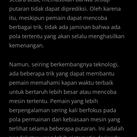
putaran tidak dapat diprediksi. Oleh karena
itu, meskipun pemain dapat mencoba
berbagai trik, tidak ada jaminan bahwa ada
pola tertentu yang akan selalu menghasilkan
kemenangan.
Namun, seiring berkembangnya teknologi,
ada beberapa trik yang dapat membantu
pemain memahami kapan waktu terbaik
untuk bertaruh lebih besar atau mencoba
mesin tertentu. Pemain yang lebih
berpengalaman sering kali berfokus pada
pola permainan dan kebiasaan mesin yang
terlihat selama beberapa putaran. Ini adalah