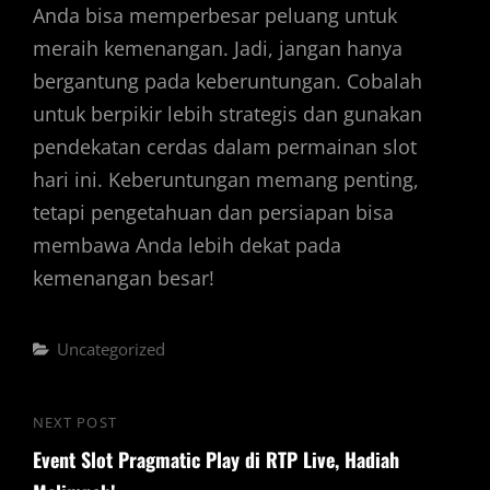
Anda bisa memperbesar peluang untuk
meraih kemenangan. Jadi, jangan hanya
bergantung pada keberuntungan. Cobalah
untuk berpikir lebih strategis dan gunakan
pendekatan cerdas dalam permainan slot
hari ini. Keberuntungan memang penting,
tetapi pengetahuan dan persiapan bisa
membawa Anda lebih dekat pada
kemenangan besar!
Categories
Uncategorized
Post
NEXT POST
Next
navigation
Event Slot Pragmatic Play di RTP Live, Hadiah
Post