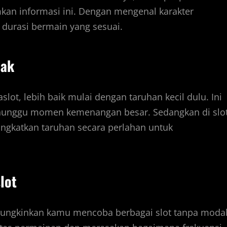
kan informasi ini. Dengan mengenal karakter
 durasi bermain yang sesuai.
jak
aslot, lebih baik mulai dengan taruhan kecil dulu. Ini
unggu momen kemenangan besar. Sedangkan di slo
ingkatkan taruhan secara perlahan untuk
lot
gkinkan kamu mencoba berbagai slot tanpa modal