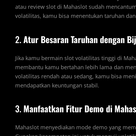
atau review slot di Mahaslot sudah mencantum
volatilitas, kamu bisa menentukan taruhan dan
2.
Atur Besaran Taruhan dengan Bi
Jika kamu bermain slot volatilitas tinggi di Mah
membantu kamu bertahan lebih lama dan men
volatilitas rendah atau sedang, kamu bisa men
mendapatkan keuntungan stabil.
3.
Manfaatkan Fitur Demo di Mahas
Mahaslot menyediakan mode demo yang memun