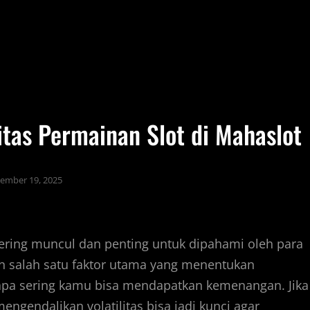
itas Permainan Slot di Mahaslot
ember 19, 2025
 sering muncul dan penting untuk dipahami oleh para
an salah satu faktor utama yang menentukan
apa sering kamu bisa mendapatkan kemenangan. Jika
engendalikan volatilitas bisa jadi kunci agar