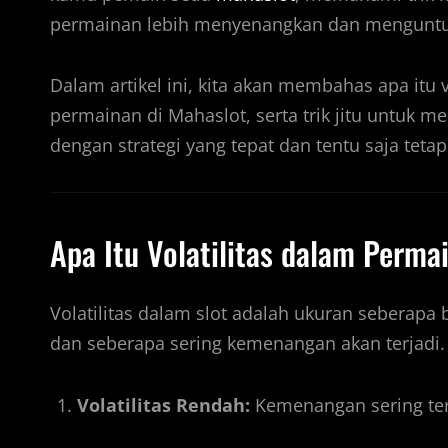
permainan lebih menyenangkan dan mengunt
Dalam artikel ini, kita akan membahas apa itu
permainan di Mahaslot, serta trik jitu untuk m
dengan strategi yang tepat dan tentu saja tetap
Apa Itu Volatilitas dalam Perma
Volatilitas dalam slot adalah ukuran seberapa
dan seberapa sering kemenangan akan terjadi. S
Volatilitas Rendah:
Kemenangan sering terj