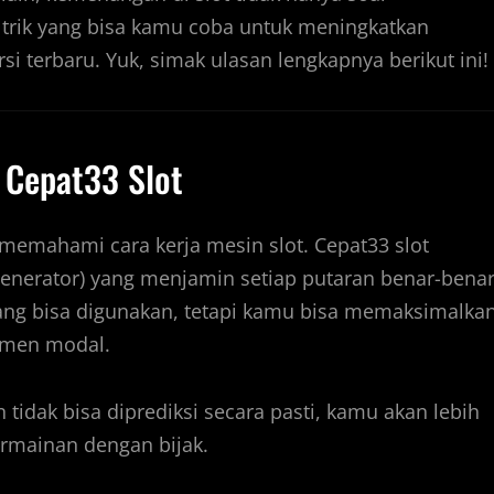
 trik yang bisa kamu coba untuk meningkatkan
i terbaru. Yuk, simak ulasan lengkapnya berikut ini!
 Cepat33 Slot
memahami cara kerja mesin slot. Cepat33 slot
erator) yang menjamin setiap putaran benar-bena
ng yang bisa digunakan, tetapi kamu bisa memaksimalka
emen modal.
tidak bisa diprediksi secara pasti, kamu akan lebih
rmainan dengan bijak.