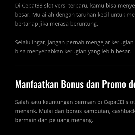
Di Cepat33 slot versi terbaru, kamu bisa meny
besar. Mulailah dengan taruhan kecil untuk m
bertahap jika merasa beruntung.
Selalu ingat, jangan pernah mengejar kerugia
bisa menyebabkan kerugian yang lebih besar.
Manfaatkan Bonus dan Promo d
Salah satu keuntungan bermain di Cepat33 slo
menarik. Mulai dari bonus sambutan, cashback
bermain dan peluang menang.