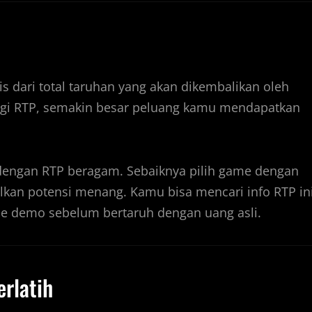
tis dari total taruhan yang akan dikembalikan oleh
nggi RTP, semakin besar peluang kamu mendapatkan
e dengan RTP beragam. Sebaiknya pilih game dengan
kan potensi menang. Kamu bisa mencari info RTP in
e demo sebelum bertaruh dengan uang asli.
rlatih