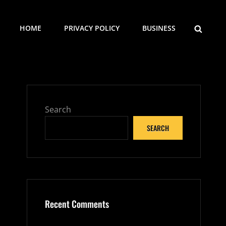
SEARCH
HOME
PRIVACY POLICY
BUSINESS
Search
SEARCH
Recent Comments