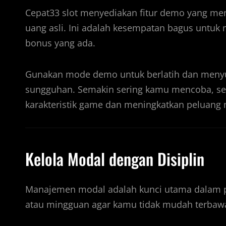
Cepat33 slot menyediakan fitur demo yang m
uang asli. Ini adalah kesempatan bagus untuk
bonus yang ada.
Gunakan mode demo untuk berlatih dan menyu
sungguhan. Semakin sering kamu mencoba, 
karakteristik game dan meningkatkan peluang
Kelola Modal dengan Disiplin
Manajemen modal adalah kunci utama dalam pe
atau mingguan agar kamu tidak mudah terbawa