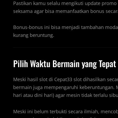
Pastikan kamu selalu mengikuti update promo
seksama agar bisa memanfaatkan bonus secara
Bonus-bonus ini bisa menjadi tambahan moda
kurang beruntung.
Pilih Waktu Bermain yang Tepat
Meski hasil slot di Cepat33 slot dihasilkan s
bermain juga mempengaruhi keberuntungan. Mi
hari atau dini hari) agar mesin tidak terlalu s
Meski ini belum terbukti secara ilmiah, men