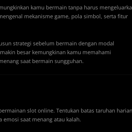
emungkinkan kamu bermain tanpa harus mengeluark
 mengenal mekanisme game, pola simbol, serta fitur
sun strategi sebelum bermain dengan modal
semakin besar kemungkinan kamu memahami
 menang saat bermain sungguhan.
rmainan slot online. Tentukan batas taruhan haria
 emosi saat menang atau kalah.