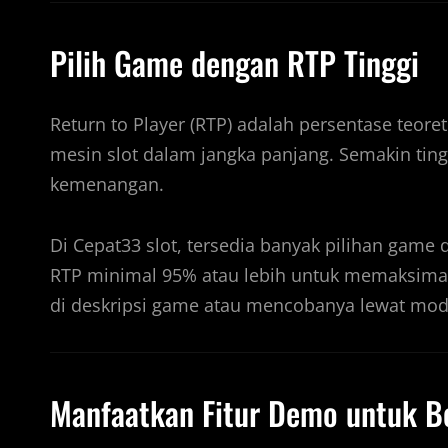
Pilih Game dengan RTP Tinggi
Return to Player (RTP) adalah persentase teore
mesin slot dalam jangka panjang. Semakin ti
kemenangan.
Di Cepat33 slot, tersedia banyak pilihan gam
RTP minimal 95% atau lebih untuk memaksimal
di deskripsi game atau mencobanya lewat mod
Manfaatkan Fitur Demo untuk Be