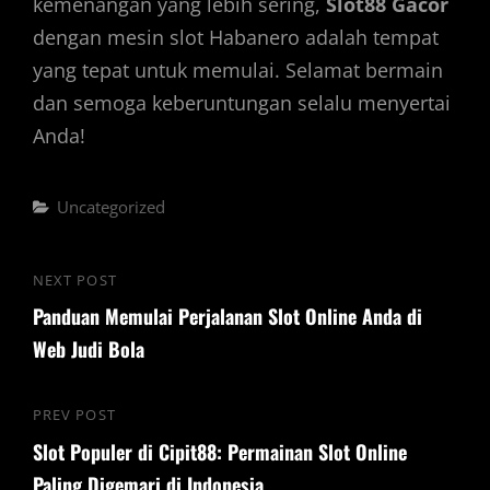
kemenangan yang lebih sering,
Slot88 Gacor
dengan mesin slot Habanero adalah tempat
yang tepat untuk memulai. Selamat bermain
dan semoga keberuntungan selalu menyertai
Anda!
Categories
Uncategorized
Post
NEXT POST
Next
navigation
Panduan Memulai Perjalanan Slot Online Anda di
Post
Web Judi Bola
PREV POST
Previous
Slot Populer di Cipit88: Permainan Slot Online
Post
Paling Digemari di Indonesia