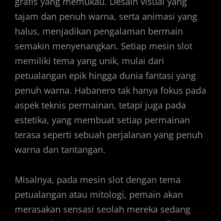
grafis yang memukau. Desain visual yang
tajam dan penuh warna, serta animasi yang
halus, menjadikan pengalaman bermain
semakin menyenangkan. Setiap mesin slot
memiliki tema yang unik, mulai dari
petualangan epik hingga dunia fantasi yang
penuh warna. Habanero tak hanya fokus pada
aspek teknis permainan, tetapi juga pada
estetika, yang membuat setiap permainan
terasa seperti sebuah perjalanan yang penuh
warna dan tantangan.
Misalnya, pada mesin slot dengan tema
petualangan atau mitologi, pemain akan
merasakan sensasi seolah mereka sedang