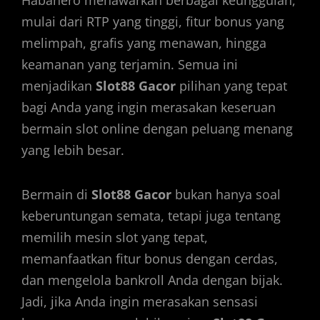
Habanero menawarkan berbagai keunggulan,
mulai dari RTP yang tinggi, fitur bonus yang
melimpah, grafis yang menawan, hingga
keamanan yang terjamin. Semua ini
menjadikan
Slot88 Gacor
pilihan yang tepat
bagi Anda yang ingin merasakan keseruan
bermain slot online dengan peluang menang
yang lebih besar.
Bermain di
Slot88 Gacor
bukan hanya soal
keberuntungan semata, tetapi juga tentang
memilih mesin slot yang tepat,
memanfaatkan fitur bonus dengan cerdas,
dan mengelola bankroll Anda dengan bijak.
Jadi, jika Anda ingin merasakan sensasi