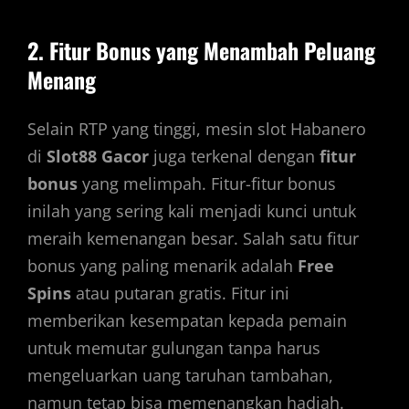
2. Fitur Bonus yang Menambah Peluang
Menang
Selain RTP yang tinggi, mesin slot Habanero
di
Slot88 Gacor
juga terkenal dengan
fitur
bonus
yang melimpah. Fitur-fitur bonus
inilah yang sering kali menjadi kunci untuk
meraih kemenangan besar. Salah satu fitur
bonus yang paling menarik adalah
Free
Spins
atau putaran gratis. Fitur ini
memberikan kesempatan kepada pemain
untuk memutar gulungan tanpa harus
mengeluarkan uang taruhan tambahan,
namun tetap bisa memenangkan hadiah.