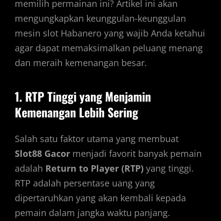
memilih permainan ini? Artikel ini akan
mengungkapkan keunggulan-keunggulan
mesin slot Habanero yang wajib Anda ketahui
agar dapat memaksimalkan peluang menang
dan meraih kemenangan besar.
1. RTP Tinggi yang Menjamin
Kemenangan Lebih Sering
Salah satu faktor utama yang membuat
Slot88 Gacor
menjadi favorit banyak pemain
adalah
Return to Player (RTP)
yang tinggi.
RTP adalah persentase uang yang
dipertaruhkan yang akan kembali kepada
pemain dalam jangka waktu panjang.