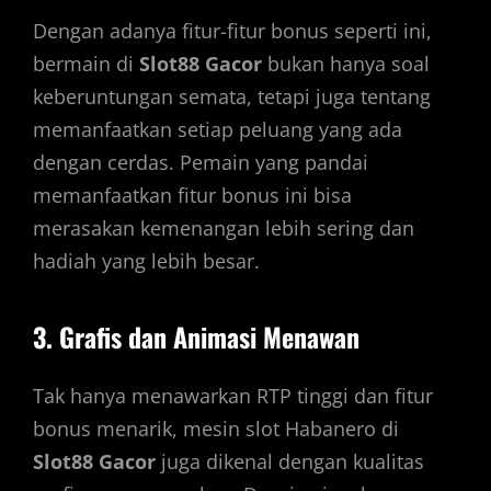
Dengan adanya fitur-fitur bonus seperti ini,
bermain di
Slot88 Gacor
bukan hanya soal
keberuntungan semata, tetapi juga tentang
memanfaatkan setiap peluang yang ada
dengan cerdas. Pemain yang pandai
memanfaatkan fitur bonus ini bisa
merasakan kemenangan lebih sering dan
hadiah yang lebih besar.
3. Grafis dan Animasi Menawan
Tak hanya menawarkan RTP tinggi dan fitur
bonus menarik, mesin slot Habanero di
Slot88 Gacor
juga dikenal dengan kualitas