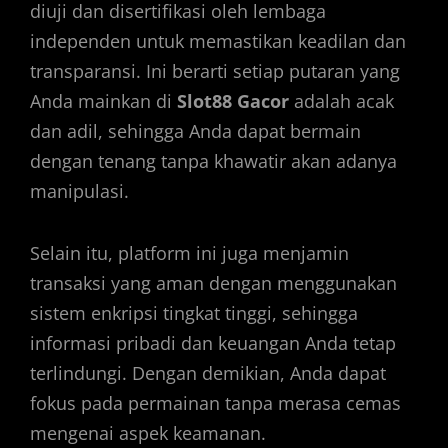
diuji dan disertifikasi oleh lembaga
independen untuk memastikan keadilan dan
transparansi. Ini berarti setiap putaran yang
Anda mainkan di
Slot88 Gacor
adalah acak
dan adil, sehingga Anda dapat bermain
dengan tenang tanpa khawatir akan adanya
manipulasi.
Selain itu, platform ini juga menjamin
transaksi yang aman dengan menggunakan
sistem enkripsi tingkat tinggi, sehingga
informasi pribadi dan keuangan Anda tetap
terlindungi. Dengan demikian, Anda dapat
fokus pada permainan tanpa merasa cemas
mengenai aspek keamanan.