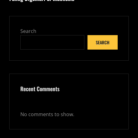
Search
SEARCH
Recent Comments
No comments to show.