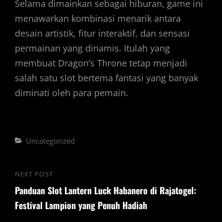
Selama dimainkan sebagai hiburan, game ini
menawarkan kombinasi menarik antara
desain artistik, fitur interaktif, dan sensasi
permainan yang dinamis. Itulah yang
membuat Dragon’s Throne tetap menjadi
salah satu slot bertema fantasi yang banyak
diminati oleh para pemain.
Categories
Uncategorized
Post
NEXT POST
Next
navigation
Panduan Slot Lantern Luck Habanero di Rajatogel:
Post
Festival Lampion yang Penuh Hadiah