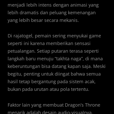
menjadi lebih intens dengan animasi yang
lebih dramatis dan peluang kemenangan
yang lebih besar secara mekanis.
Di rajatogel, pemain sering menyukai game
seperti ini karena memberikan sensasi
petualangan. Setiap putaran terasa seperti
langkah baru menuju “takhta naga”, di mana
keberuntungan bisa datang kapan saja. Meski
begitu, penting untuk diingat bahwa semua
hasil tetap bergantung pada sistem acak,
bukan pada urutan atau pola tertentu.
Faktor lain yang membuat Dragon’s Throne
menarik adalah desain audio-visualnya.