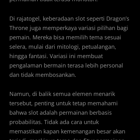
Di rajatogel, keberadaan slot seperti Dragon’s
Throne juga memperkaya variasi pilihan bagi
pemain. Mereka bisa memilih tema sesuai
selera, mulai dari mitologi, petualangan,
hingga fantasi. Variasi ini membuat
pengalaman bermain terasa lebih personal
dan tidak membosankan.
Namun, di balik semua elemen menarik
tersebut, penting untuk tetap memahami
bahwa slot adalah permainan berbasis
probabilitas. Tidak ada cara untuk
memastikan kapan kemenangan besar akan