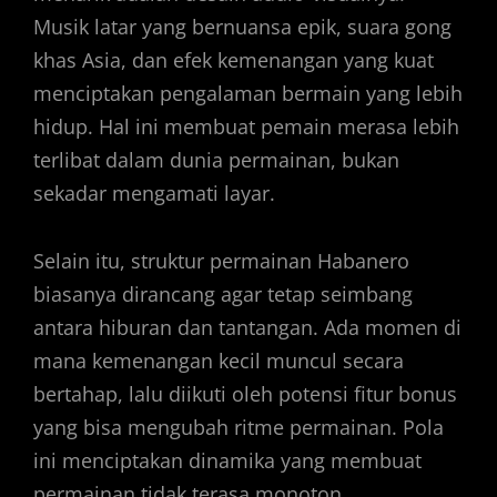
Musik latar yang bernuansa epik, suara gong
khas Asia, dan efek kemenangan yang kuat
menciptakan pengalaman bermain yang lebih
hidup. Hal ini membuat pemain merasa lebih
terlibat dalam dunia permainan, bukan
sekadar mengamati layar.
Selain itu, struktur permainan Habanero
biasanya dirancang agar tetap seimbang
antara hiburan dan tantangan. Ada momen di
mana kemenangan kecil muncul secara
bertahap, lalu diikuti oleh potensi fitur bonus
yang bisa mengubah ritme permainan. Pola
ini menciptakan dinamika yang membuat
permainan tidak terasa monoton.