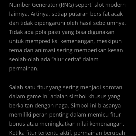
Number Generator (RNG) seperti slot modern
lainnya. Artinya, setiap putaran bersifat acak
dan tidak dipengaruhi oleh hasil sebelumnya.
Tidak ada pola pasti yang bisa digunakan
untuk memprediksi kemenangan, meskipun
tema dan animasi sering memberikan kesan
seolah-olah ada “alur cerita” dalam
permainan.
Salah satu fitur yang sering menjadi sorotan
dalam game ini adalah simbol khusus yang
berkaitan dengan naga. Simbol ini biasanya
memiliki peran penting dalam memicu fitur
bonus atau meningkatkan nilai kemenangan.
Ketika fitur tertentu aktif, permainan berubah