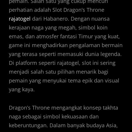
pemain. Salah satu yang cukup mencuri
perhatian adalah Slot Dragon’s Throne
rajatogel
dari Habanero. Dengan nuansa
kerajaan naga yang megah, simbol koin
emas, dan atmosfer fantasi Timur yang kuat,
game ini menghadirkan pengalaman bermain
yang terasa seperti memasuki dunia legenda.
Di platform seperti rajatogel, slot ini sering
menjadi salah satu pilihan menarik bagi
pemain yang menyukai tema epik dan visual
yang kaya.
Dragon’s Throne mengangkat konsep takhta
naga sebagai simbol kekuasaan dan
keberuntungan. Dalam banyak budaya Asia,