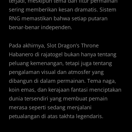
terjadi, meskipun tema dan fitur permainan
sering memberikan kesan dramatis. Sistem
RNG memastikan bahwa setiap putaran
benar-benar independen.
Pada akhirnya, Slot Dragon’s Throne
Habanero di rajatogel bukan hanya tentang
peluang kemenangan, tetapi juga tentang
pengalaman visual dan atmosfer yang
dibangun di dalam permainan. Tema naga,
koin emas, dan kerajaan fantasi menciptakan
dunia tersendiri yang membuat pemain
merasa seperti sedang menjalani
petualangan di atas takhta legendaris.