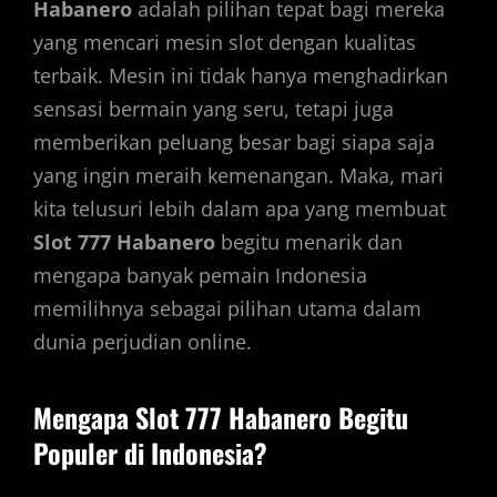
Habanero
adalah pilihan tepat bagi mereka
yang mencari mesin slot dengan kualitas
terbaik. Mesin ini tidak hanya menghadirkan
sensasi bermain yang seru, tetapi juga
memberikan peluang besar bagi siapa saja
yang ingin meraih kemenangan. Maka, mari
kita telusuri lebih dalam apa yang membuat
Slot 777 Habanero
begitu menarik dan
mengapa banyak pemain Indonesia
memilihnya sebagai pilihan utama dalam
dunia perjudian online.
Mengapa Slot 777 Habanero Begitu
Populer di Indonesia?