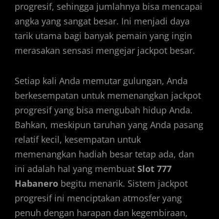
progresif, sehingga jumlahnya bisa mencapai
angka yang sangat besar. Ini menjadi daya
tarik utama bagi banyak pemain yang ingin
merasakan sensasi mengejar jackpot besar.
Setiap kali Anda memutar gulungan, Anda
berkesempatan untuk memenangkan jackpot
progresif yang bisa mengubah hidup Anda.
Bahkan, meskipun taruhan yang Anda pasang
relatif kecil, kesempatan untuk
memenangkan hadiah besar tetap ada, dan
ini adalah hal yang membuat
Slot 777
Habanero
begitu menarik. Sistem jackpot
progresif ini menciptakan atmosfer yang
penuh dengan harapan dan kegembiraan,