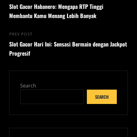
navigation
Slot Gacor Habanero: Mengapa RTP Tinggi
Post
Membantu Kamu Menang Lebih Banyak
PREV POST
Previous
Slot Gacor Hari Ini: Sensasi Bermain dengan Jackpot
Post
Progresif
Search
SEARCH