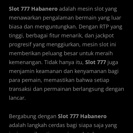
Slot 777 Habanero
adalah mesin slot yang
menawarkan pengalaman bermain yang luar
biasa dan menguntungkan. Dengan RTP yang
tinggi, berbagai fitur menarik, dan jackpot
progresif yang menggiurkan, mesin slot ini
memberikan peluang besar untuk meraih
kemenangan. Tidak hanya itu,
Slot 777
juga
menjamin keamanan dan kenyamanan bagi
para pemain, memastikan bahwa setiap
transaksi dan permainan berlangsung dengan
lancar.
Bergabung dengan
Slot 777 Habanero
adalah langkah cerdas bagi siapa saja yang