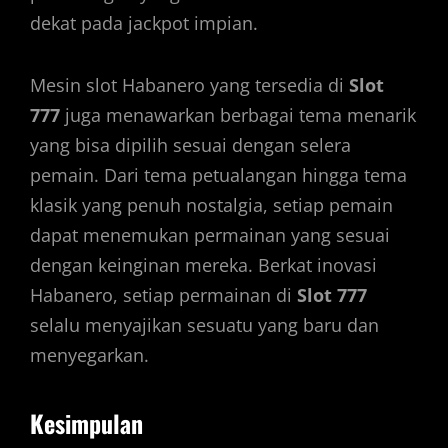
dekat pada jackpot impian.
Mesin slot Habanero yang tersedia di
Slot
777
juga menawarkan berbagai tema menarik
yang bisa dipilih sesuai dengan selera
pemain. Dari tema petualangan hingga tema
klasik yang penuh nostalgia, setiap pemain
dapat menemukan permainan yang sesuai
dengan keinginan mereka. Berkat inovasi
Habanero, setiap permainan di
Slot 777
selalu menyajikan sesuatu yang baru dan
menyegarkan.
Kesimpulan