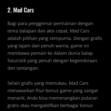
2. Mad Cars
Bagi para penggemar permainan dengan
tema balapan dan aksi cepat, Mad Cars
adalah pilihan yang sempurna. Dengan grafis
yang tajam dan penuh warna, game ini
membawa pemain ke dalam dunia balap
futuristik yang penuh dengan kegembiraan
dan tantangan.
Selain grafis yang memukau, Mad Cars
menawarkan fitur bonus game yang sangat
menarik. Anda bisa memenangkan putaran
gratis atau mengaktifkan berbagai bonus