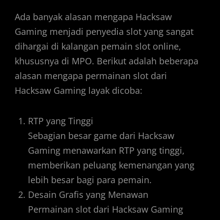
Ada banyak alasan mengapa Hacksaw
Gaming menjadi penyedia slot yang sangat
dihargai di kalangan pemain slot online,
khususnya di MPO. Berikut adalah beberapa
alasan mengapa permainan slot dari
Hacksaw Gaming layak dicoba:
RTP yang Tinggi
Sebagian besar game dari Hacksaw
Gaming menawarkan RTP yang tinggi,
memberikan peluang kemenangan yang
lebih besar bagi para pemain.
Desain Grafis yang Menawan
Permainan slot dari Hacksaw Gaming