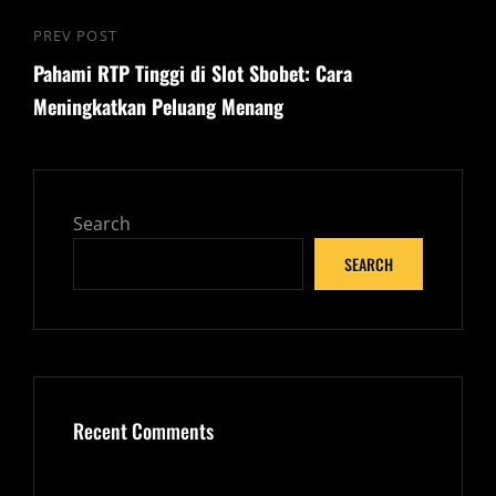
PREV POST
Previous
Pahami RTP Tinggi di Slot Sbobet: Cara
Post
Meningkatkan Peluang Menang
Search
SEARCH
Recent Comments