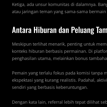
Ketiga, ada unsur komunitas di dalamnya. Ba
atau jaringan teman yang sama-sama bermain 
Antara Hiburan dan Peluang Ta
Meskipun terlihat menarik, penting untuk mem
konteks hiburan berbasis permainan. Di platform
penghasilan utama, melainkan bonus tambahan 
Pemain yang terlalu fokus pada komisi tanpa 
ekspektasi yang kurang realistis. Padahal, aktiv
sendiri yang berbasis keberuntungan.
Dengan kata lain, referral lebih tepat dilihat 