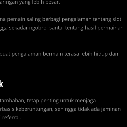
jaringan yang lebih besar.
imana pemain saling berbagi pengalaman tentang slot
ngga sekadar ngobrol santai tentang hasil permainan
buat pengalaman bermain terasa lebih hidup dan
k
 tambahan, tetap penting untuk menjaga
erbasis keberuntungan, sehingga tidak ada jaminan
referral.