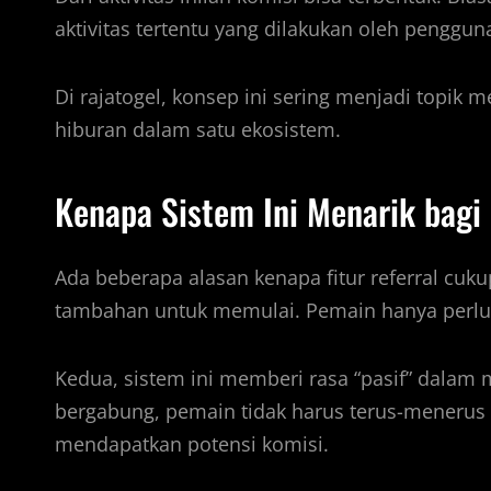
aktivitas tertentu yang dilakukan oleh penggun
Di rajatogel, konsep ini sering menjadi topik
hiburan dalam satu ekosistem.
Kenapa Sistem Ini Menarik bagi
Ada beberapa alasan kenapa fitur referral cuk
tambahan untuk memulai. Pemain hanya perlu b
Kedua, sistem ini memberi rasa “pasif” dalam
bergabung, pemain tidak harus terus-menerus 
mendapatkan potensi komisi.