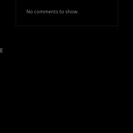
No comments to show.
ng
,