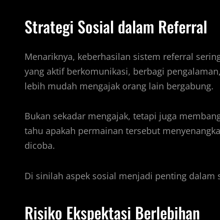
Strategi Sosial dalam Referral
Menariknya, keberhasilan sistem referral seri
yang aktif berkomunikasi, berbagi pengalaman
lebih mudah mengajak orang lain bergabung.
Bukan sekadar mengajak, tetapi juga membang
tahu apakah permainan tersebut menyenangka
dicoba.
Di sinilah aspek sosial menjadi penting dalam s
Risiko Ekspektasi Berlebihan