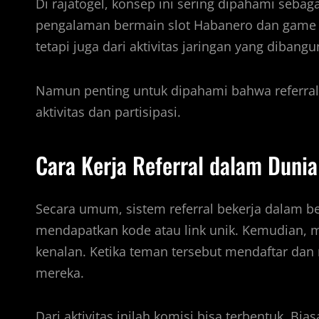
Di rajatogel, konsep ini sering dipahami sebag
pengalaman bermain slot Habanero dan game la
tetapi juga dari aktivitas jaringan yang dibangu
Namun penting untuk dipahami bahwa referral b
aktivitas dan partisipasi.
Cara Kerja Referral dalam Dunia
Secara umum, sistem referral bekerja dalam 
mendapatkan kode atau link unik. Kemudian,
kenalan. Ketika teman tersebut mendaftar dan 
mereka.
Dari aktivitas inilah komisi bisa terbentuk. Bi