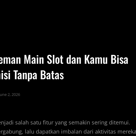
 Teman Main Slot dan Kamu Bisa
isi Tanpa Batas
June 2, 2026
njadi salah satu fitur yang semakin sering ditemui.
rgabung, lalu dapatkan imbalan dari aktivitas mereka