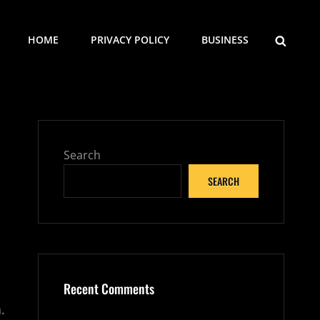
SEARCH
HOME
PRIVACY POLICY
BUSINESS
Search
SEARCH
Recent Comments
.