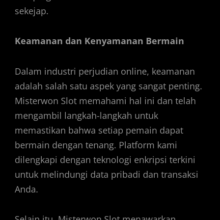
sekejap.
Keamanan dan Kenyamanan Bermain
Dalam industri perjudian online, keamanan
adalah salah satu aspek yang sangat penting.
Misterwon Slot memahami hal ini dan telah
mengambil langkah-langkah untuk
memastikan bahwa setiap pemain dapat
bermain dengan tenang. Platform kami
dilengkapi dengan teknologi enkripsi terkini
untuk melindungi data pribadi dan transaksi
Anda.
Selain itu, Misterwon Slot menawarkan