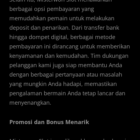
berbagai opsi pembayaran yang
memudahkan pemain untuk melakukan
deposit dan penarikan. Dari transfer bank
hingga dompet digital, berbagai metode
pembayaran ini dirancang untuk memberikan
kenyamanan dan kemudahan. Tim dukungan
pelanggan kami juga siap membantu Anda
dengan berbagai pertanyaan atau masalah
yang mungkin Anda hadapi, memastikan
pengalaman bermain Anda tetap lancar dan
menyenangkan.
Promosi dan Bonus Menarik