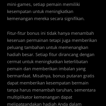
mini-games, setiap pemain memiliki
kesempatan untuk meningkatkan
kemenangan mereka secara signifikan.
Fitur-fitur bonus ini tidak hanya menambah
keseruan permainan tetapi juga memberikan
peluang tambahan untuk memenangkan
hadiah besar. Setiap fitur dirancang dengan
cermat untuk meningkatkan keterlibatan
pemain dan memberikan imbalan yang
bermanfaat. Misalnya, bonus putaran gratis
dapat memberikan kesempatan bermain
tanpa harus menambah taruhan, sementara
multiplikator kemenangan dapat
melipatgandakan hadiah Anda dalam