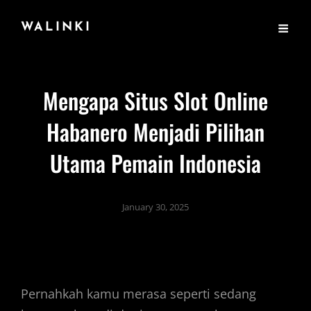
WALINKI
Mengapa Situs Slot Online
Habanero Menjadi Pilihan
Utama Pemain Indonesia
January 30, 2025
Pernahkah kamu merasa seperti sedang