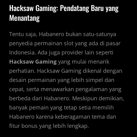
Hacksaw Gaming: Pendatang Baru yang
Menantang
Tentu saja, Habanero bukan satu-satunya
penyedia permainan slot yang ada di pasar
Indonesia. Ada juga provider lain seperti
Hacksaw Gaming
yang mulai menarik
perhatian. Hacksaw Gaming dikenal dengan
desain permainan yang lebih simpel dan
cepat, serta menawarkan pengalaman yang
berbeda dari Habanero. Meskipun demikian,
banyak pemain yang tetap setia memilih
Habanero karena keberagaman tema dan
fitur bonus yang lebih lengkap.