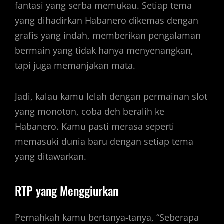
fantasi yang serba memukau. Setiap tema
yang dihadirkan Habanero dikemas dengan
grafis yang indah, memberikan pengalaman
bermain yang tidak hanya menyenangkan,
tapi juga memanjakan mata.
Jadi, kalau kamu lelah dengan permainan slot
yang monoton, coba deh beralih ke
Habanero. Kamu pasti merasa seperti
memasuki dunia baru dengan setiap tema
yang ditawarkan.
RTP yang Menggiurkan
Pernahkah kamu bertanya-tanya, “Seberapa