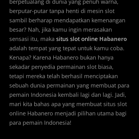
berpetualang di dunia yang penuh warna,
berputar-putar tanpa henti di mesin slot
sambil berharap mendapatkan kemenangan
besar? Nah, jika kamu ingin merasakan
sensasi itu, maka
situs slot online
Habanero
adalah tempat yang tepat untuk kamu coba.
Kenapa? Karena Habanero bukan hanya
sekadar penyedia permainan slot biasa,
tetapi mereka telah berhasil menciptakan
sebuah dunia permainan yang membuat para
pemain Indonesia kembali lagi dan lagi. Jadi,
mari kita bahas apa yang membuat situs slot
online Habanero menjadi pilihan utama bagi
para pemain Indonesia!