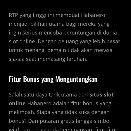
RTP yang tinggi ini membuat Habanero
menjadi pilihan utama bagi mereka yang
ingin serius mencoba peruntungan di dunia
slot online. Dengan peluang yang lebih besar
untuk menang, pemain tidak akan merasa
sia-sia saat memasang taruhan.
Fitur Bonus yang Menguntungkan
Salah satu daya tarik utama dari
situs slot
online
Habanero adalah fitur bonus yang
melimpah. Siapa yang tidak suka dengan
bonus? Dari putaran gratis hingga simbol
wild dan pengganda kemenangan, fitur-fitur