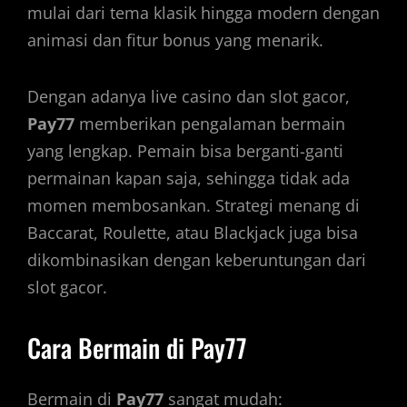
mulai dari tema klasik hingga modern dengan
animasi dan fitur bonus yang menarik.
Dengan adanya live casino dan slot gacor,
Pay77
memberikan pengalaman bermain
yang lengkap. Pemain bisa berganti-ganti
permainan kapan saja, sehingga tidak ada
momen membosankan. Strategi menang di
Baccarat, Roulette, atau Blackjack juga bisa
dikombinasikan dengan keberuntungan dari
slot gacor.
Cara Bermain di Pay77
Bermain di
Pay77
sangat mudah: