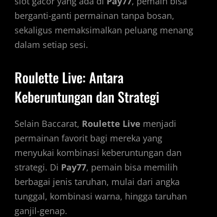
slot gacor yang ada di
Pay77
, pemain bisa
berganti-ganti permainan tanpa bosan,
sekaligus memaksimalkan peluang menang
dalam setiap sesi.
Roulette Live: Antara
Keberuntungan dan Strategi
Selain Baccarat,
Roulette Live
menjadi
permainan favorit bagi mereka yang
menyukai kombinasi keberuntungan dan
strategi. Di
Pay77
, pemain bisa memilih
berbagai jenis taruhan, mulai dari angka
tunggal, kombinasi warna, hingga taruhan
ganjil-genap.