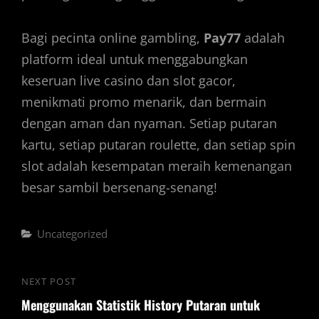
Bagi pecinta online gambling,
Pay77
adalah
platform ideal untuk menggabungkan
keseruan live casino dan slot gacor,
menikmati promo menarik, dan bermain
dengan aman dan nyaman. Setiap putaran
kartu, setiap putaran roulette, dan setiap spin
slot adalah kesempatan meraih kemenangan
besar sambil bersenang-senang!
Categories
Uncategorized
Post
NEXT POST
Next
navigation
Menggunakan Statistik History Putaran untuk
Post